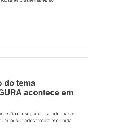
dústrias brasileiras estão
o do tema
GURA acontece em
ras estão conseguindo se adequar as
gem foi cuidadosamente escolhida