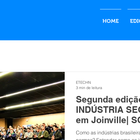
HOME
EDI
ETECHN
3 min de leitura
Segunda ediçã
INDÚSTRIA SE
em Joinville| S
Como as indústrias brasilei