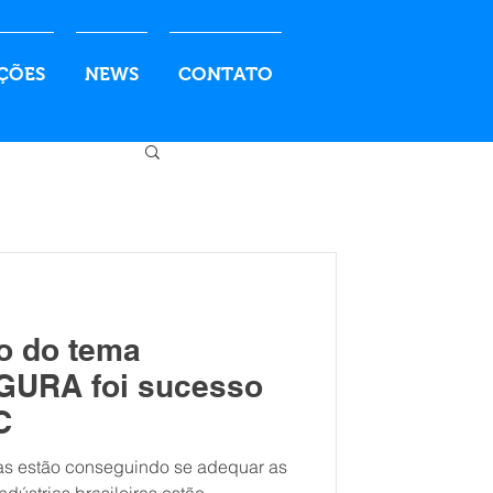
ÇÕES
NEWS
CONTATO
o do tema
GURA foi sucesso
C
ras estão conseguindo se adequar as