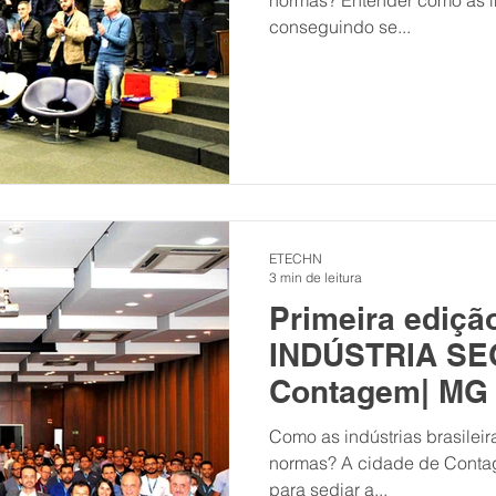
normas? Entender como as in
conseguindo se...
ETECHN
3 min de leitura
Primeira ediçã
INDÚSTRIA SE
Contagem| MG
Como as indústrias brasilei
normas? A cidade de Conta
para sediar a...