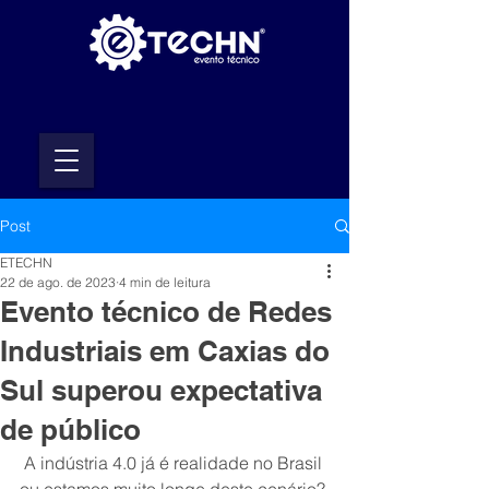
Post
ETECHN
22 de ago. de 2023
4 min de leitura
Evento técnico de Redes
Industriais em Caxias do
Sul superou expectativa
de público
 A indústria 4.0 já é realidade no Brasil 