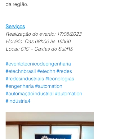
da região. 
Serviços
Realização do evento: 17/08/2023
Horário: Das 08h00 às 16h00
Local: CIC – Caxias do Sul/RS
#eventotecnicodeengenharia
#etechnbrasil
#etechn
#redes
#redesindustriais
#tecnologias
#engenharia
#automation
#automaçãoindustrial
#automation
#indústria4