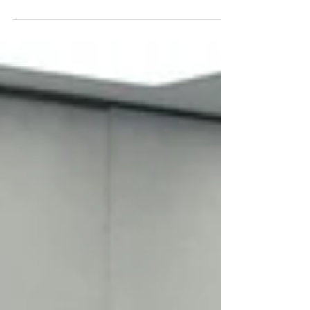
O Nordeste do Brasil possui um dos maiores
crescimentos industriais dos últimos anos.
Pernambuco é um dos estados onde a indústria
está em plena expansão.