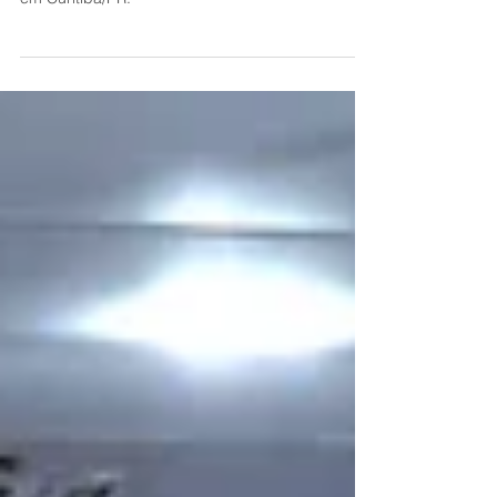
No último dia 18 de julho foi realizada a terceira
edição do tema INDÚSTRIA SEGURA, desta vez
em Curitiba/PR.