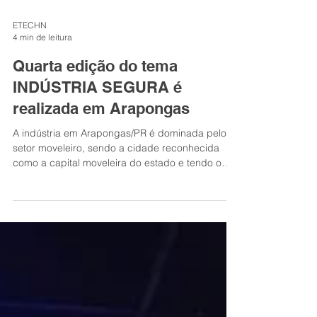
ETECHN
4 min de leitura
Quarta edição do tema
INDÚSTRIA SEGURA é
realizada em Arapongas
A indústria em Arapongas/PR é dominada pelo
setor moveleiro, sendo a cidade reconhecida
como a capital moveleira do estado e tendo o
segundo maior parque industrial de móveis do
Brasil. A cidade fica no meio do eixo Maringá à
Londrina. A edição do ETECHN com o tema:
INDÚSTRIA SEGURA aconteceu no dia 05 de
junho no Teatro SESI Arapongas. Discutir normas
de segurança, trazer inovação e tecnologias
para as indústrias operar de forma mais segura
foi o principal objetivo do event