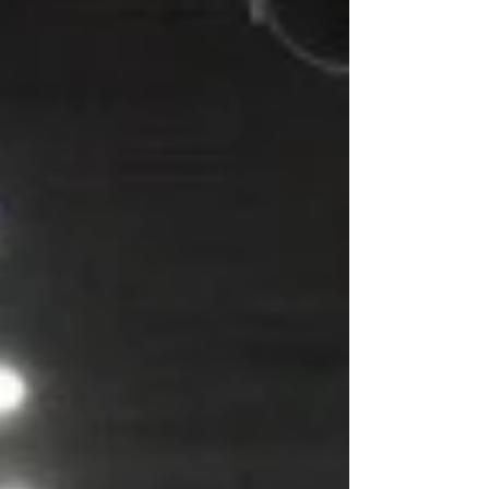
com o tema: INDÚSTRIA EFICIENTE aconteceu
no dia 05 de setembro no Ágora Tech Park.
Trazer inovação e tecnologias para as indústrias
operar de forma eficiente foi o principal objetivo
do evento.